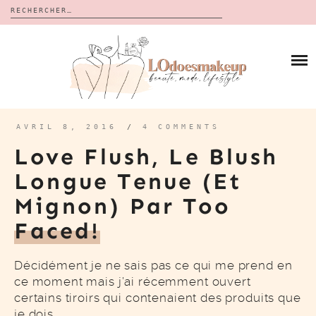
Rechercher :
Skip
to
BLOG
content
REVUES
À PROPOS
CALENDRIERS DE L’AVENT
BON PLAN
MES VIDÉOS
AVRIL 8, 2016
/
4 COMMENTS
VIDÉOS
Love Flush, Le Blush
CONTACT
Longue Tenue (et
Mignon) Par Too
Faced!
Décidément je ne sais pas ce qui me prend en
ce moment mais j’ai récemment ouvert
certains tiroirs qui contenaient des produits que
je dois…