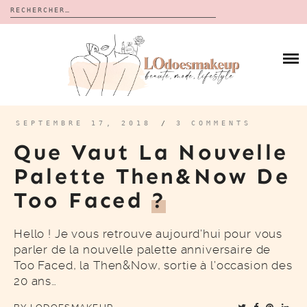
Rechercher :
Skip
to
BLOG
content
REVUES
À PROPOS
CALENDRIERS DE L’AVENT
BON PLAN
MES VIDÉOS
SEPTEMBRE 17, 2018
/
3 COMMENTS
VIDÉOS
Que Vaut La Nouvelle
CONTACT
Palette Then&Now De
Too Faced
?
Hello ! Je vous retrouve aujourd’hui pour vous
parler de la nouvelle palette anniversaire de
Too Faced, la Then&Now, sortie à l’occasion des
20 ans…