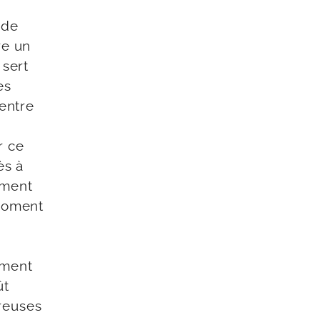
 de
re un
 sert
es
entre
r ce
ès à
ement
 moment
ement
ût
reuses