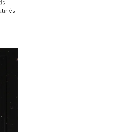
ds
atinés