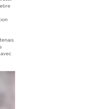
elire
tion
tenais
s
 avec