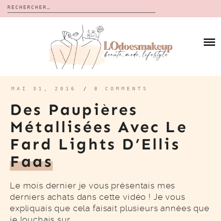
Rechercher :
Skip
to
BLOG
content
REVUES
À PROPOS
CALENDRIERS DE L’AVENT
BON PLAN
MES VIDÉOS
MAI 31, 2016
/
8 COMMENTS
VIDÉOS
Des Paupières
CONTACT
Métallisées Avec Le
Fard Lights D’Ellis
Faas
Le mois dernier je vous présentais mes
derniers achats dans cette vidéo ! Je vous
expliquais que cela faisait plusieurs années que
je louchais sur…