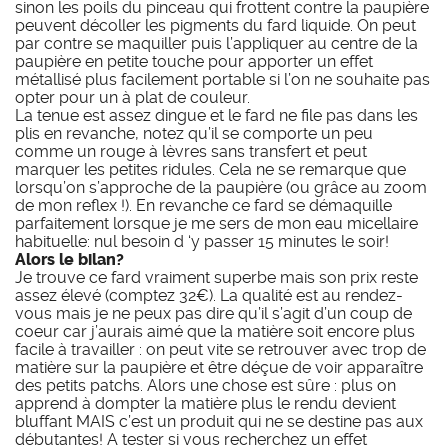
sinon les poils du pinceau qui frottent contre la paupière
peuvent décoller les pigments du fard liquide. On peut
par contre se maquiller puis l’appliquer au centre de la
paupière en petite touche pour apporter un effet
métallisé plus facilement portable si l’on ne souhaite pas
opter pour un à plat de couleur.
La tenue est assez dingue et le fard ne file pas dans les
plis en revanche, notez qu’il se comporte un peu
comme un rouge à lèvres sans transfert et peut
marquer les petites ridules. Cela ne se remarque que
lorsqu’on s’approche de la paupière (ou grâce au zoom
de mon reflex !). En revanche ce fard se démaquille
parfaitement lorsque je me sers de mon eau micellaire
habituelle: nul besoin d ‘y passer 15 minutes le soir!
Alors le bilan?
Je trouve ce fard vraiment superbe mais son prix reste
assez élevé (comptez 32€). La qualité est au rendez-
vous mais je ne peux pas dire qu’il s’agit d’un coup de
coeur car j’aurais aimé que la matière soit encore plus
facile à travailler : on peut vite se retrouver avec trop de
matière sur la paupière et être déçue de voir apparaître
des petits patchs. Alors une chose est sûre : plus on
apprend à dompter la matière plus le rendu devient
bluffant MAIS c’est un produit qui ne se destine pas aux
débutantes! A tester si vous recherchez un effet