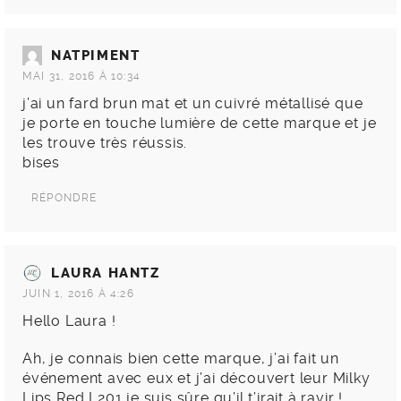
NATPIMENT
MAI 31, 2016 À 10:34
j’ai un fard brun mat et un cuivré métallisé que
je porte en touche lumière de cette marque et je
les trouve très réussis.
bises
RÉPONDRE
LAURA HANTZ
JUIN 1, 2016 À 4:26
Hello Laura !
Ah, je connais bien cette marque, j’ai fait un
événement avec eux et j’ai découvert leur Milky
Lips Red L201 je suis sûre qu’il t’irait à ravir !