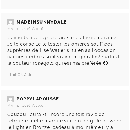
MADEINSUNNYDALE
MAI 31, 2016 À 9:16
J’aime beaucoup les fards métallisés moi aussi.
Je te conseille te tester les ombres soufflées
suprêmes de Lise Watier si tu en as l’occasion
car ces ombres sont vraiment géniales! Surtout
la couleur rosegold qui est ma préférée 🙂
RÉPONDRE
POPPYLAROUSSE
MAI 31, 2016 À 10:05
Coucou Laura =) Encore une fois ravie de
retrouver cette marque sur ton blog. Je possède
le Light en Bronze, cadeau à moi même il y a