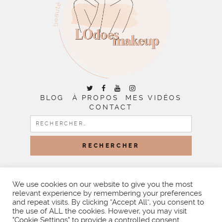
BLOG
À PROPOS
MES VIDÉOS
CONTACT
RECHERCHER :
COPYRIGHT © 2026 | ALL RIGHTS RESERVED |
DESIGNED
BY LITTLE THEME SHOP
We use cookies on our website to give you the most
relevant experience by remembering your preferences
and repeat visits. By clicking “Accept All”, you consent to
the use of ALL the cookies. However, you may visit
"Cookie Settings" to provide a controlled consent.