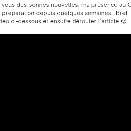
ec vous des bonnes nouvelles, ma présence au 
en préparation depuis quelques semaines… Bref,
vidéo ci-dessous et ensuite dérouler l’article 😉