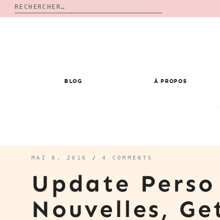
Rechercher :
Skip
to
content
BLOG
À PROPOS
MAI 8, 2016
/
4 COMMENTS
Update Perso
Nouvelles, Ge