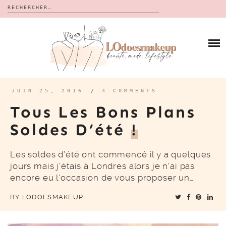
Rechercher :
Skip
to
BLOG
content
REVUES
À PROPOS
CALENDRIERS DE L’AVENT
BON PLAN
MES VIDÉOS
JUIN 25, 2016
/
4 COMMENTS
VIDÉOS
Tous Les Bons Plans
CONTACT
Soldes D’été
!
Les soldes d’été ont commencé il y a quelques
jours mais j’étais à Londres alors je n’ai pas
encore eu l’occasion de vous proposer un…
BY
LODOESMAKEUP