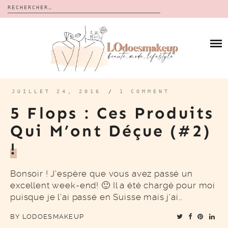
Rechercher :
Skip
to
BLOG
content
REVUES
À PROPOS
CALENDRIERS DE L’AVENT
BON PLAN
MES VIDÉOS
JUILLET 24, 2016
/
1 COMMENT
VIDÉOS
5 Flops : Ces Produits
CONTACT
Qui M’ont Déçue (#2)
!
Bonsoir ! J’espère que vous avez passé un
excellent week-end! 🙂 Il a été chargé pour moi
puisque je l’ai passé en Suisse mais j’ai…
BY
LODOESMAKEUP