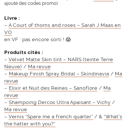
ajouté des codes promo)
Livre :
–
A Court of thorns and roses – Sarah J Maas en
VO
en VF : pas encore sorti ! 😱
Produits cités :
–
Velvet Matte Skin tint – NARS (teinte Terre
Neuve)
/
Ma revue
–
Makeup Finish Spray Bridal – Skindinavia
/
Ma
revue
–
Elixir et Nuit des Reines – Sanoflore
/
Ma
revue
–
Shampoing Dercos Ultra Apaisant – Vichy
/
Ma revue
–
Vernis “Spare me a french quarter”
/ &
“What’s
the hatter with you?”