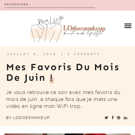
Rechercher :
Skip
to
BLOG
content
REVUES
À PROPOS
CALENDRIERS DE L’AVENT
BON PLAN
MES VIDÉOS
JUILLET 4, 2016
/
2 COMMENTS
VIDÉOS
Mes Favoris Du Mois
CONTACT
De Juin
!
Je vous retrouve ce soir avec mes favoris du
mois de juin, à chaque fois que je mets une
vidéo en ligne mon WiFi trop…
BY
LODOESMAKEUP