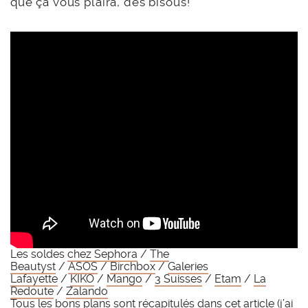
que ça vous plaira, des bisous!
Les soldes
chez Sephora
/
The
Beautyst
/
ASOS
/
Birchbox
/
Galeries
Lafayette
/
KIKO
/
Mango
/
3 Suisses
/
Etam
/
La
Redoute
/
Zalando
Tous les bons plans sont récapitulés dans
cet article
(j’ai