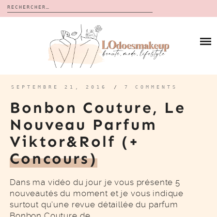
Rechercher :
Skip
to
BLOG
content
REVUES
À PROPOS
CALENDRIERS DE L’AVENT
BON PLAN
MES VIDÉOS
SEPTEMBRE 21, 2016
/
7 COMMENTS
VIDÉOS
Bonbon Couture, Le
CONTACT
Nouveau Parfum
Viktor&Rolf (+
Concours)
Dans ma vidéo du jour je vous présente 5
nouveautés du moment et je vous indique
surtout qu’une revue détaillée du parfum
Bonbon Couture de…