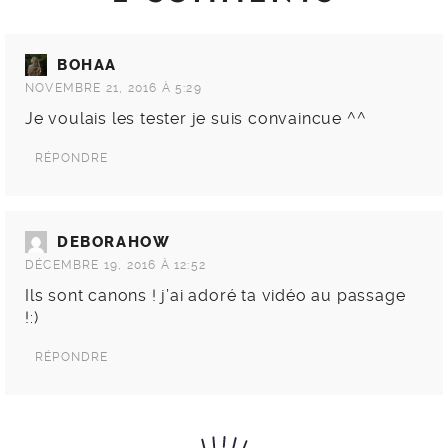
BOHAA
NOVEMBRE 21, 2016 À 5:29
Je voulais les tester je suis convaincue ^^
RÉPONDRE
DEBORAHOW
DÉCEMBRE 19, 2016 À 12:52
Ils sont canons ! j’ai adoré ta vidéo au passage
!:)
RÉPONDRE