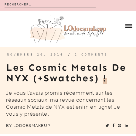
Rechercher :
Skip
to
BLOG
content
REVUES
À PROPOS
CALENDRIERS DE L’AVENT
BON PLAN
MES VIDÉOS
NOVEMBRE 20, 2016
/
2 COMMENTS
VIDÉOS
Les Cosmic Metals De
CONTACT
NYX (+swatches)
!
Je vous l’avais promis récemment sur les
réseaux sociaux, ma revue concernant les
Cosmic Metals de NYX est enfin en ligne! Je
vous y présente…
BY
LODOESMAKEUP