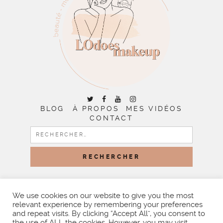
BLOG
À PROPOS
MES VIDÉOS
CONTACT
RECHERCHER :
COPYRIGHT © 2026 | ALL RIGHTS RESERVED |
DESIGNED
BY LITTLE THEME SHOP
We use cookies on our website to give you the most
relevant experience by remembering your preferences
and repeat visits. By clicking “Accept All”, you consent to
the use of ALL the cookies. However, you may visit