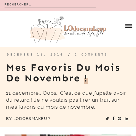
Rechercher :
Skip
to
BLOG
content
REVUES
À PROPOS
CALENDRIERS DE L’AVENT
BON PLAN
MES VIDÉOS
DÉCEMBRE 11, 2016
/
2 COMMENTS
VIDÉOS
Mes Favoris Du Mois
CONTACT
De Novembre
!
11 décembre… Oops… C’est ce que j’apelle avoir
du retard ! Je ne voulais pas tirer un trait sur
mes favoris du mois de novembre…
BY
LODOESMAKEUP