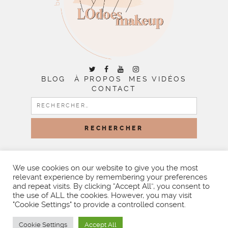
BLOG
À PROPOS
MES VIDÉOS
CONTACT
RECHERCHER :
COPYRIGHT © 2026 | ALL RIGHTS RESERVED |
DESIGNED
BY LITTLE THEME SHOP
We use cookies on our website to give you the most
relevant experience by remembering your preferences
and repeat visits. By clicking “Accept All”, you consent to
the use of ALL the cookies. However, you may visit
"Cookie Settings" to provide a controlled consent.
Cookie Settings
Accept All