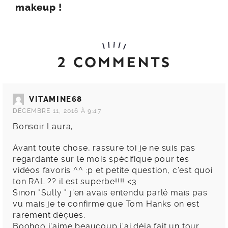
makeup !
2 COMMENTS
VITAMINE68
DÉCEMBRE 11, 2016 À 9:47
Bonsoir Laura,
Avant toute chose, rassure toi je ne suis pas
regardante sur le mois spécifique pour tes
vidéos favoris ^^ :p et petite question, c’est quoi
ton RAL ?? il est superbe!!!! <3
Sinon "Sully " j'en avais entendu parlé mais pas
vu mais je te confirme que Tom Hanks on est
rarement déçues.
Boohoo j'aime beaucoup j'ai déja fait un tour