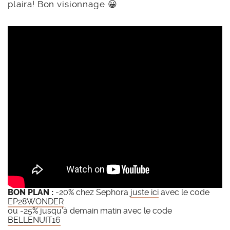
plaira! Bon visionnage 😀
BON PLAN :
-20% chez Sephora
juste ici
avec le code
EP28WONDER
ou -25% jusqu’à demain matin avec le code
BELLENUIT16