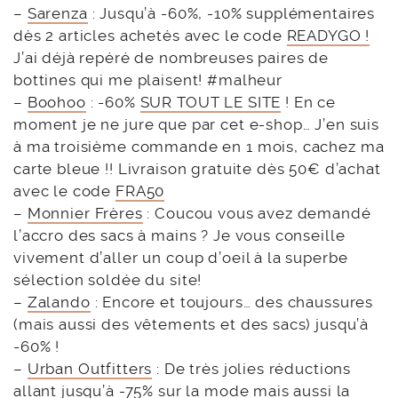
–
Sarenza
: Jusqu’à -60%, -10% supplémentaires
dès 2 articles achetés avec le code
READYGO !
J’ai déjà repéré de nombreuses paires de
bottines qui me plaisent! #malheur
–
Boohoo
: -60%
SUR TOUT LE SITE
! En ce
moment je ne jure que par cet e-shop… J’en suis
à ma troisième commande en 1 mois, cachez ma
carte bleue !! Livraison gratuite dès 50€ d’achat
avec le code
FRA50
–
Monnier Frères
: Coucou vous avez demandé
l’accro des sacs à mains ? Je vous conseille
vivement d’aller un coup d’oeil à la superbe
sélection soldée du site!
–
Zalando
: Encore et toujours… des chaussures
(mais aussi des vêtements et des sacs) jusqu’à
-60% !
–
Urban Outfitters
: De très jolies réductions
allant jusqu’à -75% sur la mode mais aussi la