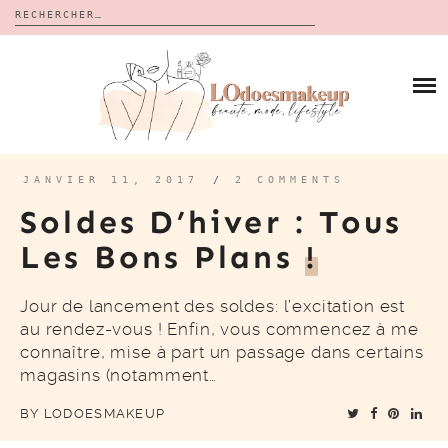
Rechercher :
Skip
to
BLOG
content
REVUES
À PROPOS
CALENDRIERS DE L’AVENT
BON PLAN
MES VIDÉOS
JANVIER 11, 2017
/
2 COMMENTS
VIDÉOS
Soldes D’hiver : Tous
CONTACT
Les Bons Plans
!
Jour de lancement des soldes: l’excitation est
au rendez-vous ! Enfin, vous commencez à me
connaître, mise à part un passage dans certains
magasins (notamment…
BY
LODOESMAKEUP