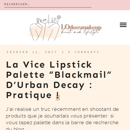
Rechercher :
Skip
to
BLOG
content
REVUES
À PROPOS
CALENDRIERS DE L’AVENT
BON PLAN
MES VIDÉOS
FÉVRIER 12, 2017
/
5 COMMENTS
VIDÉOS
La Vice Lipstick
CONTACT
Palette “Blackmail”
D’Urban Decay :
Pratique
!
J’ai réalisé un truc récemment en shootant de
produits que je souhaitais vous présenter: si
vous tapez palette dans la barre de recherche
du blog…