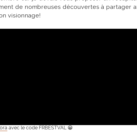
emment de nombreuses découvertes à partager 
bon visionnage!
hora
avec le code FRBESTVAL 😀