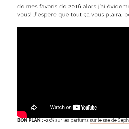
de mes favoris de 2016 alors j’ai évid
vous! J’espère que tout ça vous plaira, 
BON PLAN :
-25% sur les parfums
sur le site de Sep