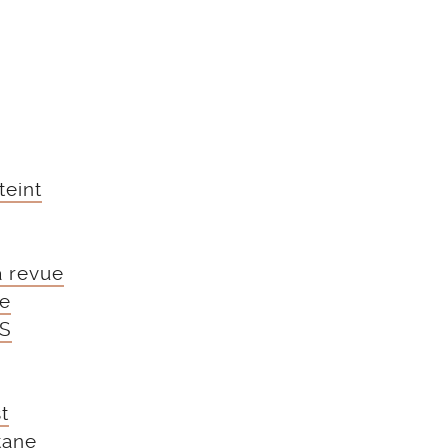
teint
 revue
e
RS
t
tane