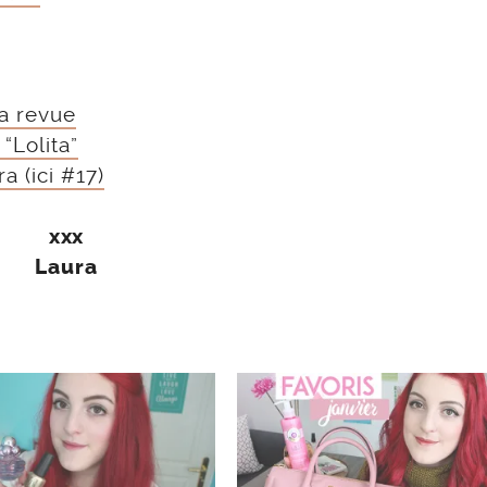
a revue
“Lolita”
 (ici #17)
xxx
Laura