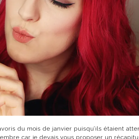
voris du mois de janvier puisqu’ils étaient atte
embre car je devais vous proposer un récapitul