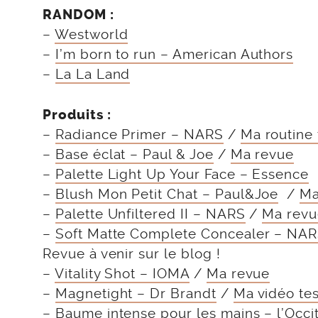
RANDOM :
–
Westworld
–
I’m born to run – American Authors
–
La La Land
Produits :
–
Radiance Primer – NARS
/
Ma routine 
–
Base éclat – Paul & Joe
/
Ma revue
–
Palette Light Up Your Face – Essence
–
Blush Mon Petit Chat – Paul&Joe
/
Ma
–
Palette Unfiltered II – NARS
/
Ma revu
–
Soft Matte Complete Concealer – NA
Revue à venir sur le blog !
–
Vitality Shot – IOMA
/
Ma revue
–
Magnetight – Dr Brandt
/
Ma vidéo tes
–
Baume intense pour les mains – l’Occi