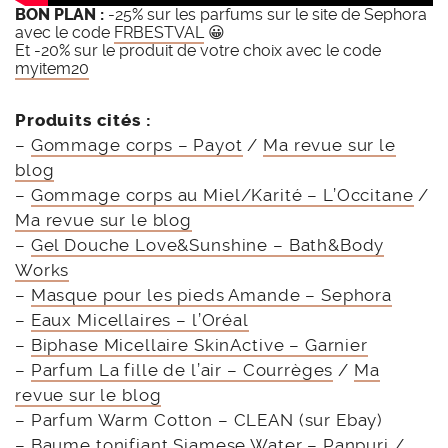
BON PLAN :
-25% sur les parfums sur le site de Sephora
avec le code
FRBESTVAL
😀
Et -20% sur le produit de votre choix avec le code
myitem20
Produits cités :
–
Gommage corps – Payot
/
Ma revue sur le
blog
–
Gommage corps au Miel/Karité – L’Occitane
/
Ma revue sur le blog
–
Gel Douche Love&Sunshine – Bath&Body
Works
–
Masque pour les pieds Amande – Sephora
–
Eaux Micellaires – l’Oréal
–
Biphase Micellaire SkinActive – Garnier
–
Parfum La fille de l’air – Courrèges
/
Ma
revue sur le blog
– Parfum Warm Cotton – CLEAN (sur Ebay)
–
Baume tonifiant Siamese Water – Panpuri
/