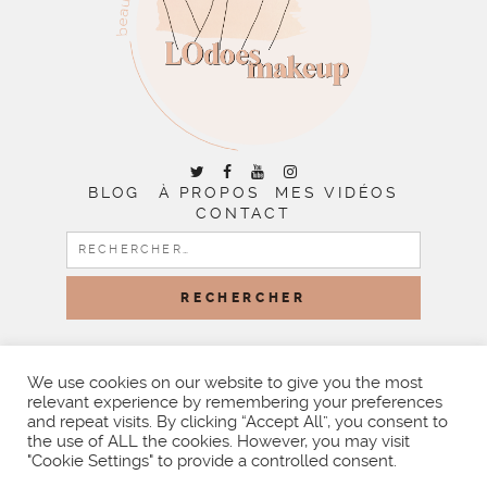
BLOG
À PROPOS
MES VIDÉOS
CONTACT
RECHERCHER :
COPYRIGHT © 2026 | ALL RIGHTS RESERVED |
DESIGNED
BY LITTLE THEME SHOP
We use cookies on our website to give you the most
relevant experience by remembering your preferences
and repeat visits. By clicking “Accept All”, you consent to
the use of ALL the cookies. However, you may visit
"Cookie Settings" to provide a controlled consent.