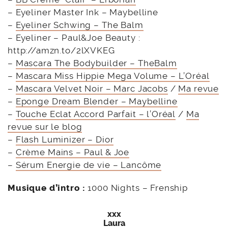
– Eyeliner Master Ink – Maybelline
–
Eyeliner Schwing – The Balm
– Eyeliner – Paul&Joe Beauty :
http://amzn.to/2lXVKEG
–
Mascara The Bodybuilder – TheBalm
–
Mascara Miss Hippie Mega Volume – L’Oréal
–
Mascara Velvet Noir – Marc Jacobs
/
Ma revue
–
Eponge Dream Blender – Maybelline
–
Touche Eclat Accord Parfait – l’Oréal
/
Ma
revue sur le blog
–
Flash Luminizer – Dior
–
Crème Mains – Paul & Joe
–
Sérum Energie de vie – Lancôme
Musique d’intro :
1000 Nights – Frenship
xxx
Laura