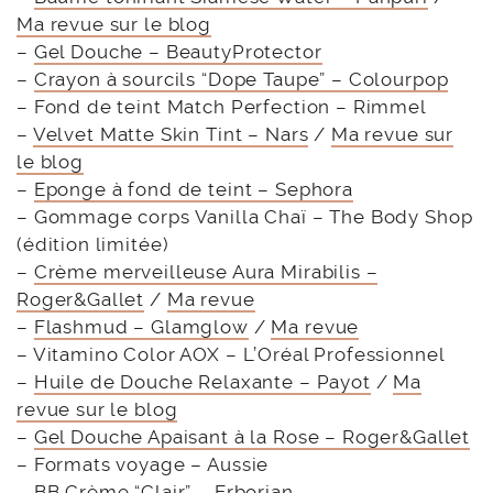
Ma revue sur le blog
–
Gel Douche – BeautyProtector
–
Crayon à sourcils “Dope Taupe” – Colourpop
– Fond de teint Match Perfection – Rimmel
–
Velvet Matte Skin Tint – Nars
/
Ma revue sur
le blog
–
Eponge à fond de teint – Sephora
– Gommage corps Vanilla Chaï – The Body Shop
(édition limitée)
–
Crème merveilleuse Aura Mirabilis –
Roger&Gallet
/
Ma revue
–
Flashmud – Glamglow
/
Ma revue
– Vitamino Color AOX – L’Oréal Professionnel
–
Huile de Douche Relaxante – Payot
/
Ma
revue sur le blog
–
Gel Douche Apaisant à la Rose – Roger&Gallet
– Formats voyage – Aussie
–
BB Crème “Clair” – Erborian