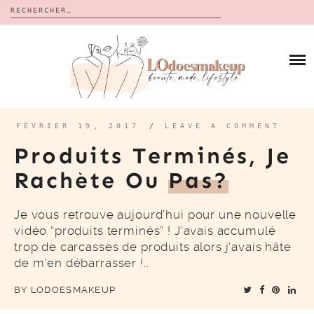
Rechercher :
Skip
to
BLOG
content
REVUES
À PROPOS
CALENDRIERS DE L’AVENT
BON PLAN
MES VIDÉOS
FÉVRIER 19, 2017
/
LEAVE A COMMENT
VIDÉOS
Produits Terminés, Je
CONTACT
Rachète Ou
Pas?
Je vous retrouve aujourd’hui pour une nouvelle
vidéo “produits terminés” ! J’avais accumulé
trop de carcasses de produits alors j’avais hâte
de m’en débarrasser !…
BY
LODOESMAKEUP