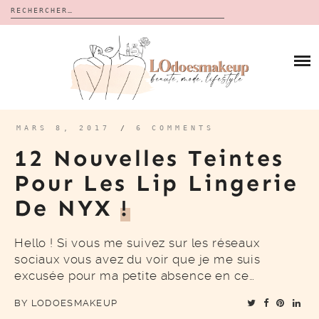
Rechercher :
Skip
to
BLOG
content
REVUES
À PROPOS
CALENDRIERS DE L’AVENT
BON PLAN
MES VIDÉOS
MARS 8, 2017
/
6 COMMENTS
VIDÉOS
12 Nouvelles Teintes
CONTACT
Pour Les Lip Lingerie
De NYX
!
Hello ! Si vous me suivez sur les réseaux
sociaux vous avez du voir que je me suis
excusée pour ma petite absence en ce…
BY
LODOESMAKEUP