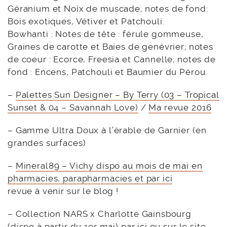
Géranium et Noix de muscade; notes de fond:
Bois exotiques, Vétiver et Patchouli.
Bowhanti : Notes de tête : férule gommeuse,
Graines de carotte et Baies de genévrier; notes
de coeur : Ecorce, Freesia et Cannelle; notes de
fond : Encens, Patchouli et Baumier du Pérou.
–
Palettes Sun Designer – By Terry (03 – Tropical
Sunset & 04 – Savannah Love)
/
Ma revue 2016
– Gamme Ultra Doux à l’érable de Garnier (en
grandes surfaces)
–
Mineral89 – Vichy dispo au mois de mai en
pharmacies, parapharmacies et par ici
revue à venir sur le blog !
– Collection NARS x Charlotte Gainsbourg
(dispo à partir du 1er mai)
par ici
ou
sur le site