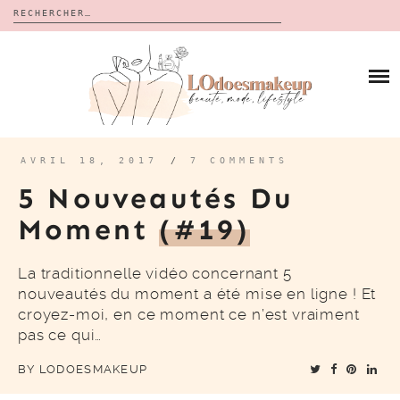
Rechercher :
Skip
to
BLOG
content
REVUES
À PROPOS
CALENDRIERS DE L’AVENT
BON PLAN
MES VIDÉOS
AVRIL 18, 2017
/
7 COMMENTS
VIDÉOS
5 Nouveautés Du
CONTACT
Moment
(#19)
La traditionnelle vidéo concernant 5
nouveautés du moment a été mise en ligne ! Et
croyez-moi, en ce moment ce n’est vraiment
pas ce qui…
BY
LODOESMAKEUP