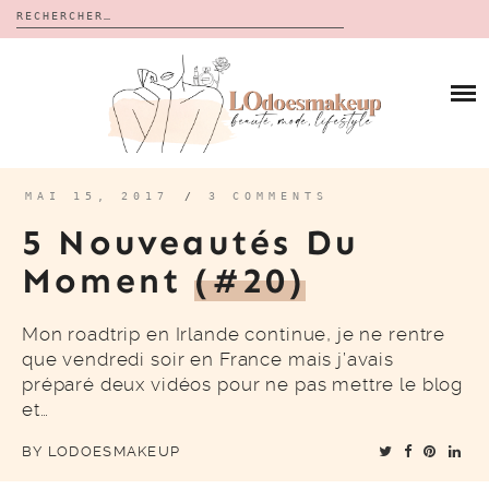
Rechercher :
Skip
to
BLOG
content
REVUES
À PROPOS
CALENDRIERS DE L’AVENT
BON PLAN
MES VIDÉOS
MAI 15, 2017
/
3 COMMENTS
VIDÉOS
5 Nouveautés Du
CONTACT
Moment
(#20)
Mon roadtrip en Irlande continue, je ne rentre
que vendredi soir en France mais j’avais
préparé deux vidéos pour ne pas mettre le blog
et…
BY
LODOESMAKEUP