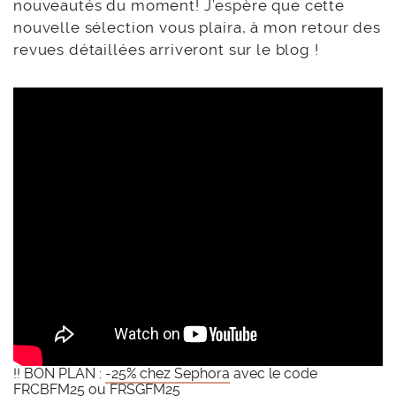
nouveautés du moment! J’espère que cette
nouvelle sélection vous plaira, à mon retour des
revues détaillées arriveront sur le blog !
!! BON PLAN :
-25% chez Sephora
avec le code
FRCBFM25
ou
FRSGFM25