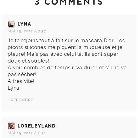
3 COMMENTS
LYNA
MAI 15, 2017 À 7:37
Je te rejoins tout à fait sur le mascara Dior. Les
picots silicones me piquent la muqueuse et je
pleure! Mais pas avec celui là, ils sont super
doux et souples!
A voir combien de temps il va durer et s’il ne va
pas sécher!
A très vite!
Lyna
RÉPONDRE
LORELEYLAND
MAI 15, 2017 À 8:31