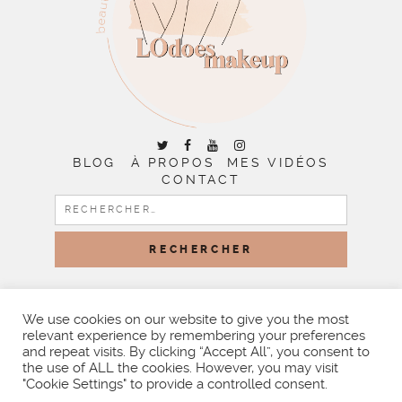
BLOG
À PROPOS
MES VIDÉOS
CONTACT
RECHERCHER :
COPYRIGHT © 2026 | ALL RIGHTS RESERVED |
DESIGNED
BY LITTLE THEME SHOP
We use cookies on our website to give you the most
relevant experience by remembering your preferences
and repeat visits. By clicking “Accept All”, you consent to
the use of ALL the cookies. However, you may visit
"Cookie Settings" to provide a controlled consent.