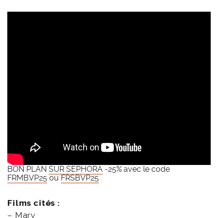
BON PLAN
SUR SEPHORA
-25% avec le code
FRMBVP25
ou
FRSBVP25
Films cités :
–
Mary