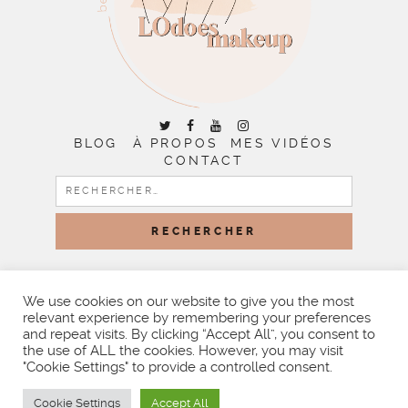
BLOG
À PROPOS
MES VIDÉOS
CONTACT
RECHERCHER :
COPYRIGHT © 2026 | ALL RIGHTS RESERVED |
DESIGNED
BY LITTLE THEME SHOP
We use cookies on our website to give you the most
relevant experience by remembering your preferences
and repeat visits. By clicking “Accept All”, you consent to
the use of ALL the cookies. However, you may visit
"Cookie Settings" to provide a controlled consent.
Cookie Settings
Accept All