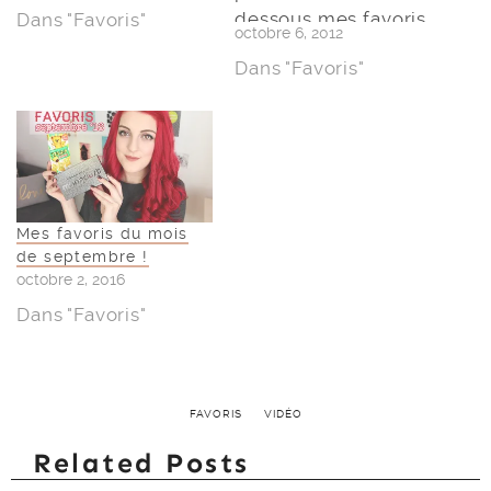
dessous mes favoris
Dans "Favoris"
octobre 6, 2012
du mois
Dans "Favoris"
!N’hésitez pas à me
dire quels ont été
les vôtres !Bon
visionnage,
Mes favoris du mois
de septembre !
octobre 2, 2016
Dans "Favoris"
FAVORIS
VIDÉO
Related Posts