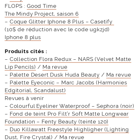
FLOPS :
Good Time
The Mindy Project, saison 6
–
Coque Glitter Iphone 8 Plus – Casetify
(10$ de réduction avec le code ugkzjd)
Iphone 8 plus
Produits cités :
–
Collection Flora Redux – NARS (Velvet Matte
Lip Pencils)
/
Ma revue
–
Palette Desert Dusk Huda Beauty
/
Ma revue
–
Palette Eyeconic – Marc Jacobs (Harmonies
Edgitorial, Scandalust)
Revues à venir
–
Colourful Eyeliner Waterproof – Sephora (noir)
–
Fond de teint Pro Filt’r Soft Matte Longwear
Foundation – Fenty Beauty (teinte 120)
–
Duo Killawatt Freestyle Highligher (Lighting
Dust, Fire Crystal)
/
Ma revue