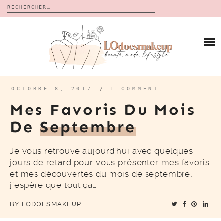
Rechercher :
Skip
to
BLOG
content
REVUES
À PROPOS
CALENDRIERS DE L’AVENT
BON PLAN
MES VIDÉOS
OCTOBRE 8, 2017
/
1 COMMENT
VIDÉOS
Mes Favoris Du Mois
CONTACT
De
Septembre
Je vous retrouve aujourd’hui avec quelques
jours de retard pour vous présenter mes favoris
et mes découvertes du mois de septembre,
j’espère que tout ça…
BY
LODOESMAKEUP