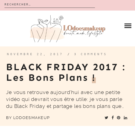
Rechercher :
Skip
to
BLOG
content
REVUES
À PROPOS
CALENDRIERS DE L’AVENT
BON PLAN
MES VIDÉOS
NOVEMBRE 22, 2017
/
3 COMMENTS
VIDÉOS
BLACK FRIDAY 2017 :
CONTACT
Les Bons Plans
!
Je vous retrouve aujourd’hui avec une petite
vidéo qui devrait vous être utile: je vous parle
du Black Friday et partage les bons plans que…
BY
LODOESMAKEUP