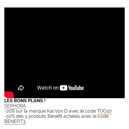
LES BONS PLANS !
SEPHORA
:
-20% sur la marque Kat Von D avec le code
TOO20
-30% dès 3 produits Benefit achetés avec le code
BENEFIT3