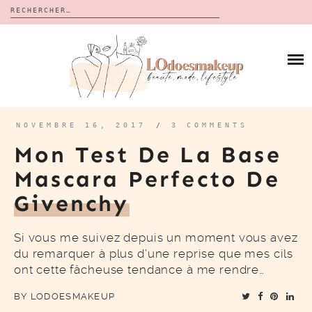
Rechercher :
Skip
to
BLOG
content
REVUES
À PROPOS
CALENDRIERS DE L’AVENT
BON PLAN
MES VIDÉOS
NOVEMBRE 16, 2017
/
3 COMMENTS
VIDÉOS
Mon Test De La Base
CONTACT
Mascara Perfecto De
Givenchy
Si vous me suivez depuis un moment vous avez
du remarquer à plus d’une reprise que mes cils
ont cette fâcheuse tendance à me rendre…
BY
LODOESMAKEUP