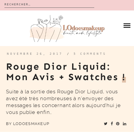
Rechercher :
Skip
to
BLOG
content
REVUES
À PROPOS
CALENDRIERS DE L’AVENT
BON PLAN
MES VIDÉOS
NOVEMBRE 26, 2017
/
5 COMMENTS
VIDÉOS
Rouge Dior Liquid:
CONTACT
Mon Avis + Swatches
!
Suite à la sortie des Rouge Dior Liquid, vous
avez été très nombreuses à n’envoyer des
messages les concernant alors aujourd’hui je
vous publie enfin…
BY
LODOESMAKEUP