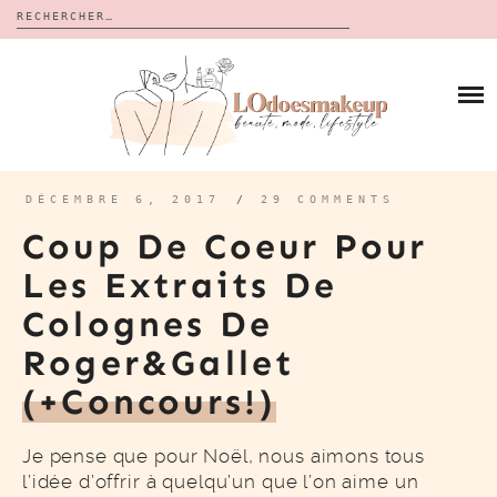
Rechercher :
Skip
to
BLOG
content
REVUES
À PROPOS
CALENDRIERS DE L’AVENT
BON PLAN
MES VIDÉOS
DÉCEMBRE 6, 2017
/
29 COMMENTS
VIDÉOS
Coup De Coeur Pour
CONTACT
Les Extraits De
Colognes De
Roger&Gallet
(+concours!)
Je pense que pour Noël, nous aimons tous
l’idée d’offrir à quelqu’un que l’on aime un