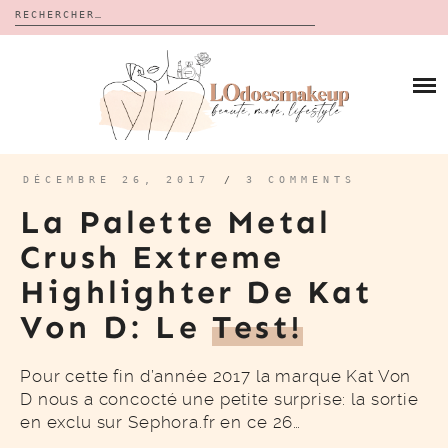
Rechercher :
Skip
to
BLOG
content
REVUES
À PROPOS
CALENDRIERS DE L’AVENT
BON PLAN
MES VIDÉOS
DÉCEMBRE 26, 2017
/
3 COMMENTS
VIDÉOS
La Palette Metal
CONTACT
Crush Extreme
Highlighter De Kat
Von D: Le
Test!
Pour cette fin d’année 2017 la marque Kat Von
D nous a concocté une petite surprise: la sortie
en exclu sur Sephora.fr en ce 26…