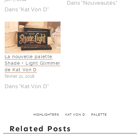
Dans "Nouveautés"
Dans "Kat Von D"
La nouvelle palette
Shade + Light Glimmer
de Kat Von D
février 21, 2018
Dans "Kat Von D"
HIGHLIGHTERS
KAT VON D
PALETTE
Related Posts