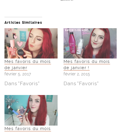
Articles Similaires
Mes favoris du mois
Mes favoris du mois
de janvier
de janvier !
février 5, 2017
février 2, 2015
Dans "Favoris"
Dans "Favoris"
Mes favoris du mois