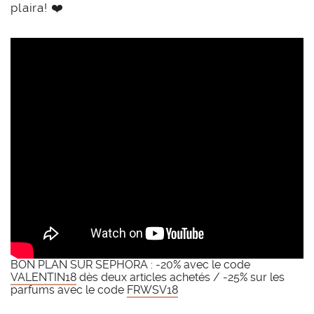
plaira! ❤️
BON PLAN SUR SEPHORA : -20% avec le code
VALENTIN18
dès deux articles achetés / -25% sur les
parfums avec le code
FRWSV18