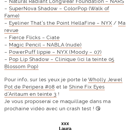
–
Natural Radiant Longwear Foundation – NARS
–
SuperNova Shadow – ColorPop (Walk of
Fame)
–
Eyeliner That’s the Point HellaFine – NYX
/
Ma
revue
–
Fierce Flicks – Ciate
–
Magic Pencil – NABLA (nude)
–
PowerPuff lippie – NYX (Moody – 07)
–
Pop Lip Shadow – Clinique (ici la teinte 05
Blossom Pop)
Pour info, sur les yeux je porte le
Wholly Jewel
Pot de Peripera #08
et le
Shine Fix Eyes
d’Aritaum en teinte 3
!
Je vous proposerai ce maquillage dans ma
prochaine vidéo avec un crash test ! 😘
xxx
Laura