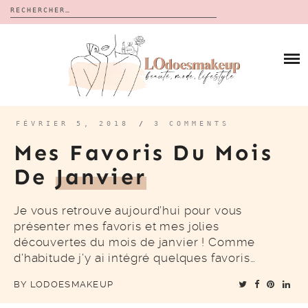
Rechercher :
Skip
to
BLOG
content
REVUES
À PROPOS
CALENDRIERS DE L’AVENT
BON PLAN
MES VIDÉOS
FÉVRIER 5, 2018
/
3 COMMENTS
VIDÉOS
Mes Favoris Du Mois
CONTACT
De
Janvier
Je vous retrouve aujourd’hui pour vous
présenter mes favoris et mes jolies
découvertes du mois de janvier ! Comme
d’habitude j’y ai intégré quelques favoris…
BY
LODOESMAKEUP