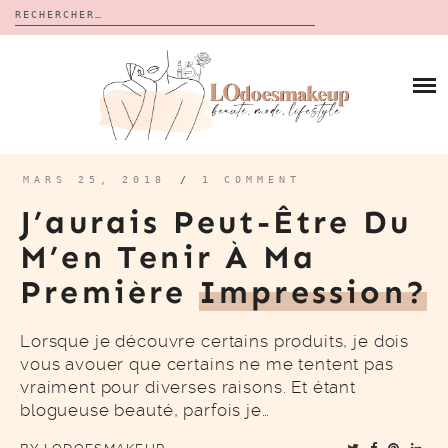
Rechercher :
Skip
to
BLOG
content
REVUES
À PROPOS
CALENDRIERS DE L’AVENT
BON PLAN
MES VIDÉOS
MARS 25, 2018
/
1 COMMENT
VIDÉOS
J’aurais Peut-Être Du
CONTACT
M’en Tenir À Ma
Première
Impression?
Lorsque je découvre certains produits, je dois
vous avouer que certains ne me tentent pas
vraiment pour diverses raisons. Et étant
blogueuse beauté, parfois je…