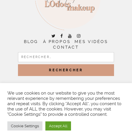
BLOG
À PROPOS
MES VIDÉOS
CONTACT
RECHERCHER :
COPYRIGHT © 2026 | ALL RIGHTS RESERVED |
DESIGNED
BY LITTLE THEME SHOP
We use cookies on our website to give you the most
relevant experience by remembering your preferences
and repeat visits. By clicking “Accept All”, you consent to
the use of ALL the cookies. However, you may visit
"Cookie Settings" to provide a controlled consent.
Cookie Settings
Accept All