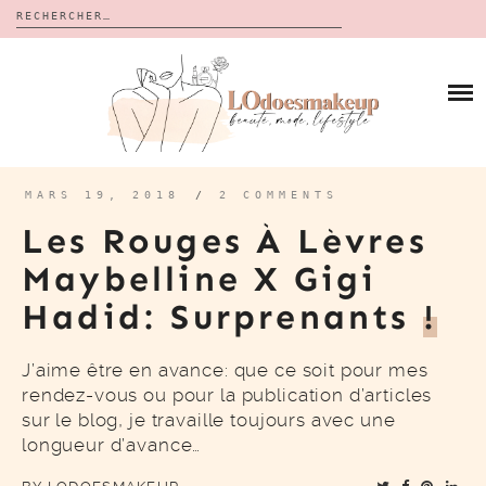
Rechercher :
Skip
to
BLOG
content
REVUES
À PROPOS
CALENDRIERS DE L’AVENT
BON PLAN
MES VIDÉOS
MARS 19, 2018
/
2 COMMENTS
VIDÉOS
Les Rouges À Lèvres
CONTACT
Maybelline X Gigi
Hadid: Surprenants
!
J’aime être en avance: que ce soit pour mes
rendez-vous ou pour la publication d’articles
sur le blog, je travaille toujours avec une
longueur d’avance…