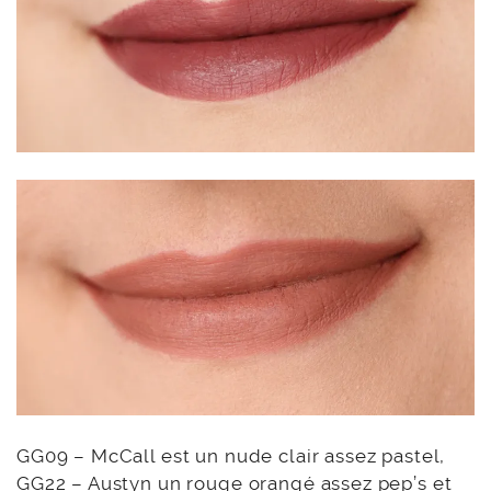
GG09 – McCall est un nude clair assez pastel,
GG22 – Austyn un rouge orangé assez pep’s et