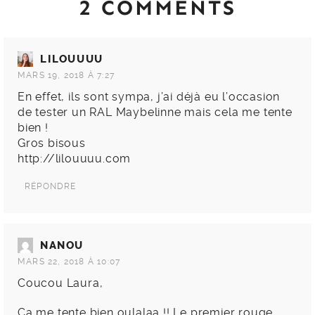
2 COMMENTS
LILOUUUU
MARS 19, 2018 À 7:27
En effet, ils sont sympa, j’ai déjà eu l’occasion
de tester un RAL Maybelinne mais cela me tente
bien !
Gros bisous
http://lilouuuu.com
RÉPONDRE
NANOU
MARS 22, 2018 À 10:07
Coucou Laura,
Ca me tente bien oulalaa !! Le premier rouge…