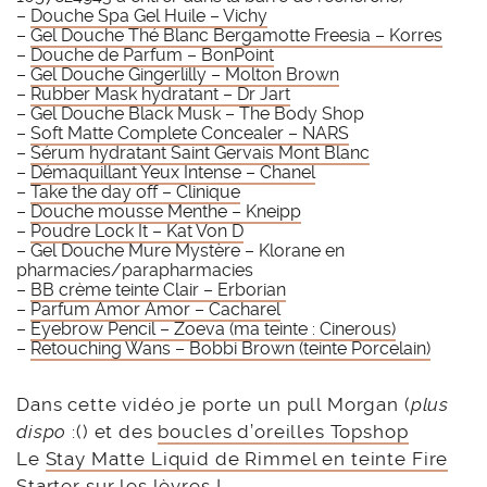
–
Douche Spa Gel Huile – Vichy
–
Gel Douche Thé Blanc Bergamotte Freesia – Korres
–
Douche de Parfum – BonPoint
–
Gel Douche Gingerlilly – Molton Brown
–
Rubber Mask hydratant – Dr Jart
– Gel Douche Black Musk – The Body Shop
–
Soft Matte Complete Concealer – NARS
–
Sérum hydratant Saint Gervais Mont Blanc
–
Démaquillant Yeux Intense – Chanel
–
Take the day off – Clinique
–
Douche mousse Menthe – Kneipp
–
Poudre Lock It – Kat Von D
– Gel Douche Mure Mystère – Klorane en
pharmacies/parapharmacies
–
BB crème teinte Clair – Erborian
–
Parfum Amor Amor – Cacharel
–
Eyebrow Pencil – Zoeva (ma teinte : Cinerous)
–
Retouching Wans – Bobbi Brown (teinte Porcelain)
Dans cette vidéo je porte un pull Morgan (
plus
dispo
:() et des
boucles d’oreilles Topshop
Le
Stay Matte Liquid de Rimmel en teinte Fire
Starter
sur les lèvres !