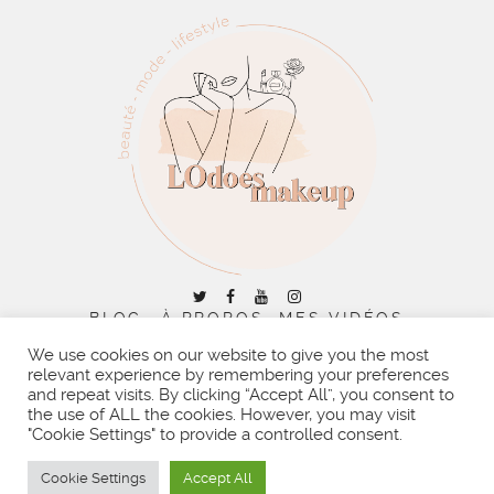
BLOG
À PROPOS
MES VIDÉOS
CONTACT
We use cookies on our website to give you the most
RECHERCHER :
relevant experience by remembering your preferences
and repeat visits. By clicking “Accept All”, you consent to
the use of ALL the cookies. However, you may visit
"Cookie Settings" to provide a controlled consent.
Cookie Settings
Accept All
COPYRIGHT © 2026 | ALL RIGHTS RESERVED |
DESIGNED