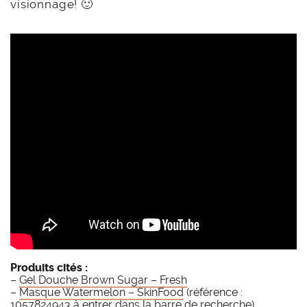
visionnage! 🙂
Produits cités :
–
Gel Douche Brown Sugar – Fresh
–
Masque Watermelon – SkinFood
(référence :
1057824943 à entrer dans la barre de recherche)