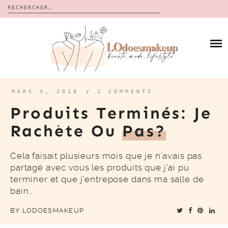
Rechercher :
Skip
to
BLOG
content
REVUES
À PROPOS
CALENDRIERS DE L’AVENT
BON PLAN
MES VIDÉOS
MARS 3, 2018
/
2 COMMENTS
VIDÉOS
Produits Terminés: Je
CONTACT
Rachète Ou
Pas?
Cela faisait plusieurs mois que je n’avais pas
partagé avec vous les produits que j’ai pu
terminer et que j’entrepose dans ma salle de
bain…
BY
LODOESMAKEUP