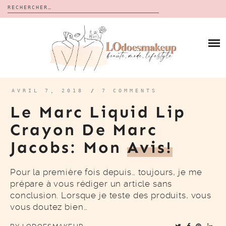
Rechercher :
Skip
to
BLOG
content
REVUES
À PROPOS
CALENDRIERS DE L’AVENT
BON PLAN
MES VIDÉOS
AVRIL 7, 2018
/
7 COMMENTS
VIDÉOS
Le Marc Liquid Lip
CONTACT
Crayon De Marc
Jacobs: Mon
Avis!
Pour la première fois depuis… toujours, je me
prépare à vous rédiger un article sans
conclusion. Lorsque je teste des produits, vous
vous doutez bien…