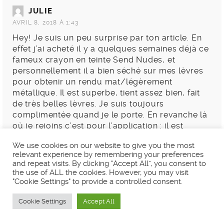
JULIE
AVRIL 8, 2018 À 1:43
Hey! Je suis un peu surprise par ton article. En
effet j’ai acheté il y a quelques semaines déjà ce
fameux crayon en teinte Send Nudes, et
personnellement il a bien séché sur mes lèvres
pour obtenir un rendu mat/légèrement
métallique. Il est superbe, tient assez bien, fait
de très belles lèvres. Je suis toujours
complimentée quand je le porte. En revanche là
où je rejoins c’est pour l’application : il est
tellement pigmenté que c’en est presque
We use cookies on our website to give you the most
difficile, mais je m’en malgré tout.
relevant experience by remembering your preferences
Peut-être y a t-il eu un soucis avec tes crayons
and repeat visits. By clicking “Accept All”, you consent to
? Même si c’est très peu probable, je suis
the use of ALL the cookies. However, you may visit
surprise qu’ils ne sèchent pas du tout et gardent
"Cookie Settings" to provide a controlled consent.
leur texture crémeuse.
Cookie Settings
Accept All
Bonne soirée à toi, en espérant une réponse de
ta part