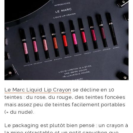
Le Marc Liquid Lip Crayon
se décline en 10
teintes : du rose, du rouge, des teintes foncées
mais assez peu de teintes facilement portables
(= du nude).
Le packaging est plutôt bien pensé : un crayon à
la mine rétractable et un petit capuchon que