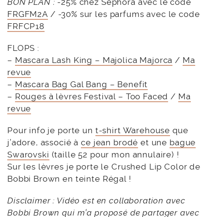
BON PLAN :
-25% chez Sephora avec le code
FRGFM2A
/ -30% sur les parfums avec le code
FRFCP18
FLOPS :
–
Mascara Lash King – Majolica Majorca
/
Ma
revue
–
Mascara Bag Gal Bang – Benefit
–
Rouges à lèvres Festival – Too Faced
/
Ma
revue
Pour info je porte un
t-shirt Warehouse
que
j’adore, associé à
ce jean brodé
et une
bague
Swarovski
(taille 52 pour mon annulaire) !
Sur les lèvres je porte le Crushed Lip Color de
Bobbi Brown en teinte Régal !
Disclaimer : Vidéo est en collaboration avec
Bobbi Brown qui m’a proposé de partager avec