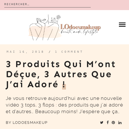
Rechercher :
Skip
to
BLOG
content
REVUES
À PROPOS
CALENDRIERS DE L’AVENT
BON PLAN
MES VIDÉOS
MAI 16, 2018
/
1 COMMENT
VIDÉOS
3 Produits Qui M’ont
CONTACT
Déçue, 3 Autres Que
J’ai Adoré
!
Je vous retrouve aujourd’hui avec une nouvelle
vidéo 3 tops, 3 flops : des produits que j’ai adoré
et d’autres… Beaucoup moins! J’espère que ça…
BY
LODOESMAKEUP