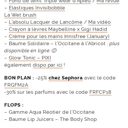
–
Fond de teint Triple Wear d’Apieu
/
Ma revue
–
Elastiques Invisibobble
La Wet brush
–
L’absolu Lacquer de Lancôme
/
Ma vidéo
–
Crayon à lèvres Maybelline x Gigi Hadid
–
Crème pour les mains Innisfree (January)
– Baume Solidaire – l’Occitane à l’Abricot :
plus
disponible en ligne 🙁
–
Glow Tonic – PIXI
également
dispo par ici
!
BON PLAN :
-25%
chez Sephora
avec le code
FRGFM2A
-30% sur les parfums avec le code
FRFCP18
FLOPS :
– Gamme Aqua Réotier de l’Occitane
– Baume Lip Juicers – The Body Shop