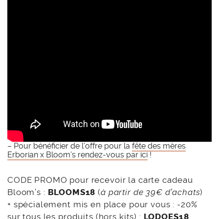
– Pour bénéficier de l’offre pour la
fête des mères
Erborian x Bloom’s rendez-vous par ici
!
CODE PROMO pour recevoir la carte cadeau
Bloom’s :
BLOOMS18
(
à partir de 39€ d’achats
)
+ spécialement mis en place pour vous : -20%
sur tous les produits (hors kits) :
LODOES18