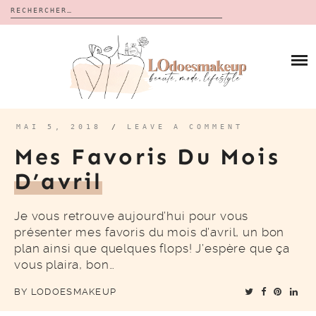
Rechercher :
Skip
to
BLOG
content
REVUES
À PROPOS
CALENDRIERS DE L’AVENT
BON PLAN
MES VIDÉOS
MAI 5, 2018
/
LEAVE A COMMENT
VIDÉOS
Mes Favoris Du Mois
CONTACT
D’avril
Je vous retrouve aujourd’hui pour vous
présenter mes favoris du mois d’avril, un bon
plan ainsi que quelques flops! J’espère que ça
vous plaira, bon…
BY
LODOESMAKEUP