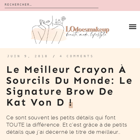
Rechercher :
Skip
to
BLOG
content
REVUES
À PROPOS
CALENDRIERS DE L’AVENT
BON PLAN
MES VIDÉOS
JUIN 9, 2018
/
4 COMMENTS
VIDÉOS
Le Meilleur Crayon À
CONTACT
Sourcils Du Monde: Le
Signature Brow De
Kat Von D
!
Ce sont souvent les petits détails qui font
TOUTE la différence. Et c’est grâce à de petits
détails que j’ai décerné le titre de meilleur…