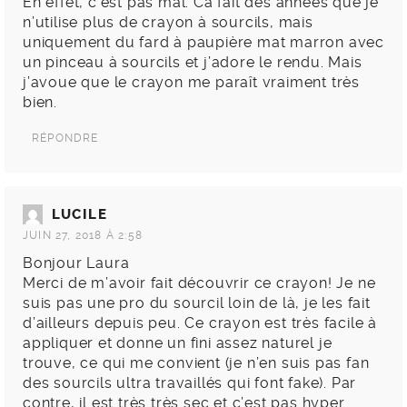
En effet, c’est pas mal. Ca fait des années que je
n’utilise plus de crayon à sourcils, mais
uniquement du fard à paupière mat marron avec
un pinceau à sourcils et j’adore le rendu. Mais
j’avoue que le crayon me paraît vraiment très
bien.
RÉPONDRE
LUCILE
JUIN 27, 2018 À 2:58
Bonjour Laura
Merci de m’avoir fait découvrir ce crayon! Je ne
suis pas une pro du sourcil loin de là, je les fait
d’ailleurs depuis peu. Ce crayon est très facile à
appliquer et donne un fini assez naturel je
trouve, ce qui me convient (je n’en suis pas fan
des sourcils ultra travaillés qui font fake). Par
contre, il est très très sec et c’est pas hyper