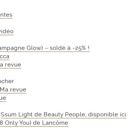
antes
vidéo
mpagne Glow) – soldé à -25% !
ecca
a revue
ocher
Ma revue
ue
s
Ssum Light de Beauty People, disponible ici
.
8 Only You) de Lancôme