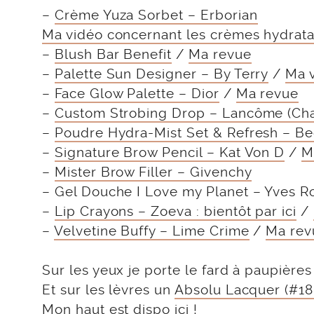
–
Crème Yuza Sorbet – Erborian
Ma vidéo concernant les crèmes hydrat
–
Blush Bar Benefit
/
Ma revue
–
Palette Sun Designer – By Terry
/
Ma 
–
Face Glow Palette – Dior
/
Ma revue
–
Custom Strobing Drop – Lancôme (Cha
–
Poudre Hydra-Mist Set & Refresh – B
–
Signature Brow Pencil – Kat Von D
/
M
–
Mister Brow Filler – Givenchy
– Gel Douche I Love my Planet – Yves R
–
Lip Crayons – Zoeva : bientôt par ici
/
–
Velvetine Buffy – Lime Crime
/
Ma rev
Sur les yeux je porte le fard à paupière
Et sur les lèvres un
Absolu Lacquer (#18
Mon haut
est dispo ici
!