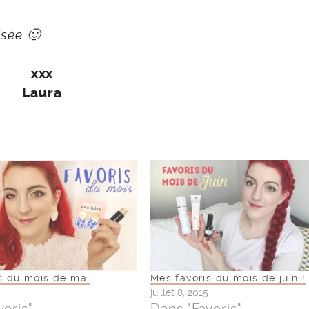
isée 🙂
xxx
Laura
s du mois de mai
Mes favoris du mois de juin !
juillet 8, 2015
voris"
Dans "Favoris"