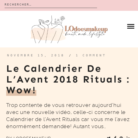
Rechercher :
Skip
to
BLOG
content
REVUES
À PROPOS
CALENDRIERS DE L’AVENT
BON PLAN
MES VIDÉOS
NOVEMBRE 15, 2018
/
1 COMMENT
VIDÉOS
Le Calendrier De
CONTACT
L’Avent 2018 Rituals :
Wow!
Trop contente de vous retrouver aujourd’hui
avec une nouvelle vidéo, celle-ci concerne le
Calendrier de l’Avent Rituals car vous me l’avez
énormément demandée! Autant vous…