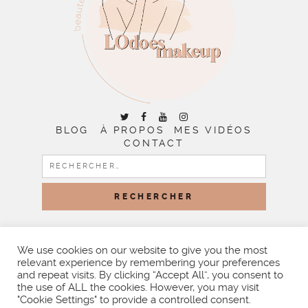
BLOG
À PROPOS
MES VIDÉOS
CONTACT
RECHERCHER :
COPYRIGHT © 2026 | ALL RIGHTS RESERVED |
DESIGNED
BY LITTLE THEME SHOP
We use cookies on our website to give you the most
relevant experience by remembering your preferences
and repeat visits. By clicking “Accept All”, you consent to
the use of ALL the cookies. However, you may visit
"Cookie Settings" to provide a controlled consent.