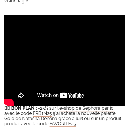
visionnage!
👉🏻
BON PLAN :
-25% sur l’
e-shop de Sephora par ici
avec le code
FRB1N25
(j’ai acheté la nouvelle palette
Gold de Natasha Denona grâce à lui!) ou sur un produit
produit avec le code
FAVORITE25