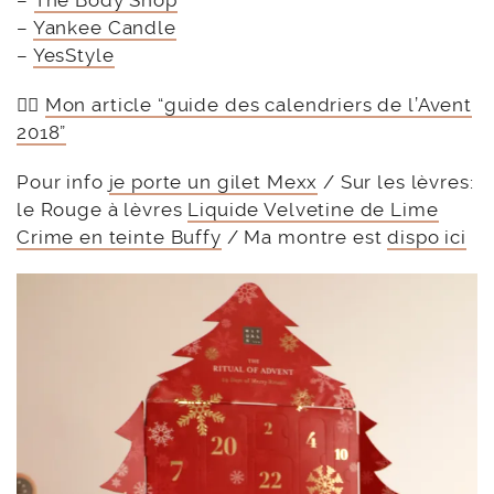
–
The Body Shop
–
Yankee Candle
–
YesStyle
👉🏻
Mon article “guide des calendriers de l’Avent
2018”
Pour info
je porte un gilet Mexx
/ Sur les lèvres:
le Rouge à lèvres
Liquide Velvetine de Lime
Crime en teinte Buffy
/ Ma montre est
dispo ici