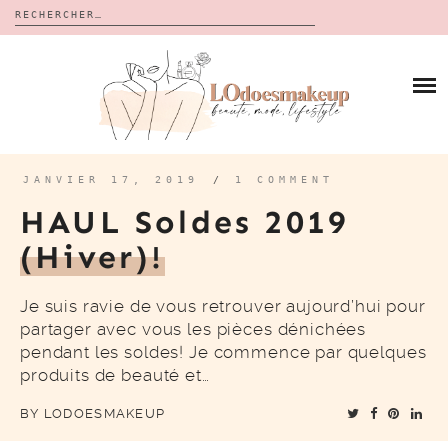
Rechercher :
Skip
to
BLOG
content
REVUES
À PROPOS
CALENDRIERS DE L’AVENT
BON PLAN
MES VIDÉOS
JANVIER 17, 2019
/
1 COMMENT
VIDÉOS
HAUL Soldes 2019
CONTACT
(hiver)!
Je suis ravie de vous retrouver aujourd’hui pour
partager avec vous les pièces dénichées
pendant les soldes! Je commence par quelques
produits de beauté et…
BY
LODOESMAKEUP