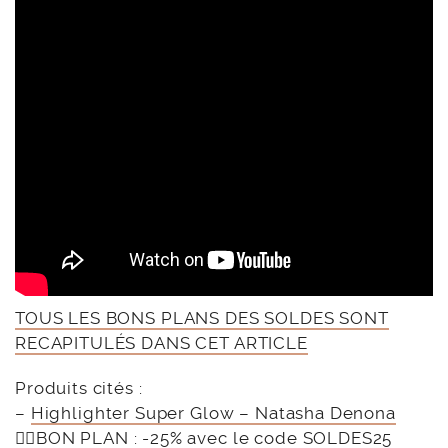
TOUS LES BONS PLANS DES SOLDES SONT
RECAPITULÉS DANS CET ARTICLE
Produits cités :
–
Highlighter Super Glow – Natasha Denona
👉🏻BON PLAN : -25% avec le code
SOLDES25