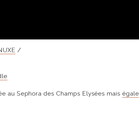
– NUXE
/
dle
allée au Sephora des Champs Elysées mais
égal