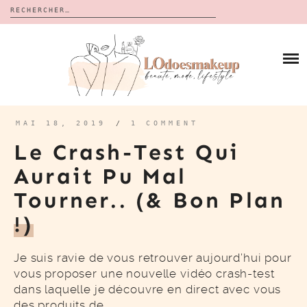
Rechercher :
Skip
to
BLOG
content
REVUES
À PROPOS
CALENDRIERS DE L’AVENT
BON PLAN
MES VIDÉOS
MAI 18, 2019
/
1 COMMENT
VIDÉOS
Le Crash-Test Qui
CONTACT
Aurait Pu Mal
Tourner.. (& Bon Plan
!)
Je suis ravie de vous retrouver aujourd’hui pour
vous proposer une nouvelle vidéo crash-test
dans laquelle je découvre en direct avec vous
des produits de…