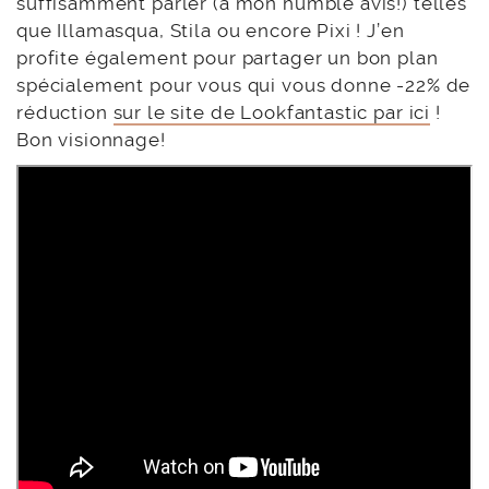
suffisamment parler (à mon humble avis!) telles
que Illamasqua, Stila ou encore Pixi ! J’en
profite également pour partager un bon plan
spécialement pour vous qui vous donne -22% de
réduction
sur le site de Lookfantastic par ici
!
Bon visionnage!