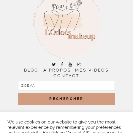
BLOG
À PROPOS
MES VIDÉOS
CONTACT
RECHERCHER :
COPYRIGHT © 2026 | ALL RIGHTS RESERVED |
DESIGNED
BY LITTLE THEME SHOP
We use cookies on our website to give you the most
relevant experience by remembering your preferences
and repeat visits. By clicking “Accept All”, you consent to