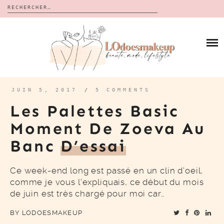
Rechercher :
Skip
to
BLOG
content
REVUES
À PROPOS
CALENDRIERS DE L’AVENT
BON PLAN
MES VIDÉOS
JUIN 5, 2017
/
5 COMMENTS
VIDÉOS
Les Palettes Basic
CONTACT
Moment De Zoeva Au
Banc
D’essai
Ce week-end long est passé en un clin d’oeil,
comme je vous l’expliquais, ce début du mois
de juin est très chargé pour moi car…
BY
LODOESMAKEUP