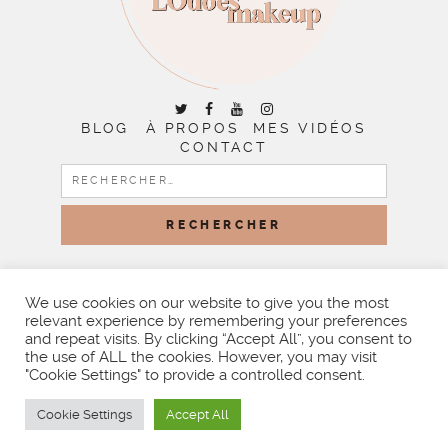
BLOG
À PROPOS
MES VIDÉOS
CONTACT
RECHERCHER :
COPYRIGHT © 2026 | ALL RIGHTS RESERVED |
DESIGNED
BY LITTLE THEME SHOP
We use cookies on our website to give you the most
relevant experience by remembering your preferences
and repeat visits. By clicking “Accept All”, you consent to
the use of ALL the cookies. However, you may visit
"Cookie Settings" to provide a controlled consent.
Cookie Settings
Accept All