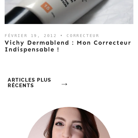
FÉVRIER 19, 2012 •
CORRECTEUR
Vichy Dermablend : Mon Correcteur
Indispensable !
Navigation
ARTICLES PLUS
RÉCENTS
Des
Articles