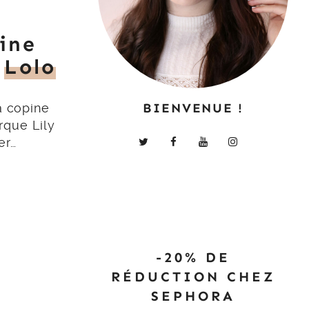
ine
y
Lolo
BIENVENUE !
a copine
rque Lily
er…
-20% DE
RÉDUCTION CHEZ
SEPHORA