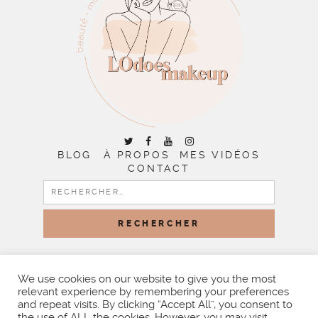
BLOG
À PROPOS
MES VIDÉOS
CONTACT
RECHERCHER :
COPYRIGHT © 2026 | ALL RIGHTS RESERVED |
DESIGNED
BY LITTLE THEME SHOP
We use cookies on our website to give you the most
relevant experience by remembering your preferences
and repeat visits. By clicking “Accept All”, you consent to
the use of ALL the cookies. However, you may visit