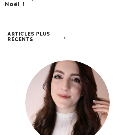
Noël !
Navigation
ARTICLES PLUS
RÉCENTS
Des
Articles