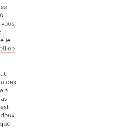
nes
où
 vous
e
e je
elline
eut
quides
e à
pas
’est
e doux
rquoi