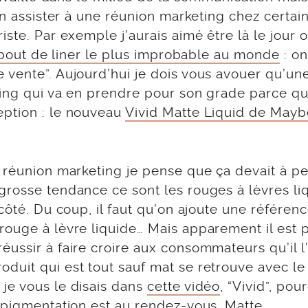
en assister à une réunion marketing chez certai
ste. Par exemple j’aurais aimé être là le jour 
bout de liner le plus improbable au monde
: on
 vente”. Aujourd’hui je dois vous avouer qu’un
ting qui va en prendre pour son grade parce qu
eption : le nouveau
Vivid Matte Liquid de Mayb
e réunion marketing je pense que ça devait à p
grosse tendance ce sont les rouges à lèvres li
côté. Du coup, il faut qu’on ajoute une référenc
rouge à lèvre liquide… Mais apparement il est 
ussir à faire croire aux consommateurs qu’il l
duit qui est tout sauf mat se retrouve avec l
je vous le disais dans
cette vidéo
, “Vivid”, pou
a pigmentation est au rendez-vous. Matte