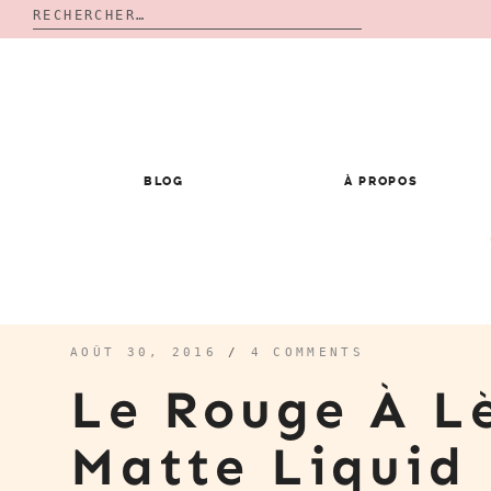
Rechercher :
Skip
to
content
BLOG
À PROPOS
AOÛT 30, 2016
/
4 COMMENTS
Le Rouge À Lè
Matte Liquid 