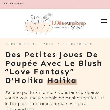
Rechercher :
Skip
to
BLOG
content
REVUES
À PROPOS
CALENDRIERS DE L’AVENT
BON PLAN
MES VIDÉOS
SEPTEMBRE 11, 2013
/
18 COMMENTS
VIDÉOS
Des Petites Joues De
CONTACT
Poupée Avec Le Blush
“Love Fantasy”
D’Holika
Holika
J’ai une petite annonce à vous faire: préparez-
vous à voir une farandole de blushes défiler sur
le blog ces prochaines semaines, j’en ai
découvert des…