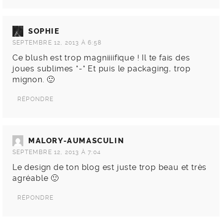
SOPHIE
SEPTEMBRE 12, 2013 À 6:58
Ce blush est trop magniiiifique ! Il te fais des
joues sublimes *-* Et puis le packaging, trop
mignon. 🙂
RÉPONDRE
MALORY-AUMASCULIN
SEPTEMBRE 12, 2013 À 7:04
Le design de ton blog est juste trop beau et très
agréable 🙂
RÉPONDRE