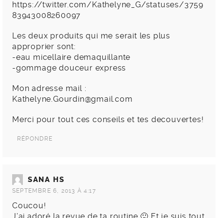
https://twitter.com/Kathelyne_G/statuses/3759
83943008260097
Les deux produits qui me serait les plus
approprier sont:
-eau micellaire demaquillante
-gommage douceur express
Mon adresse mail :
Kathelyne.Gourdin@gmail.com
Merci pour tout ces conseils et tes decouvertes!
RÉPONDRE
SANA HS
SEPTEMBRE 6, 2013 À 4:17
Coucou!
J’ai adoré la revue de ta routine 🙂 Et je suis tout