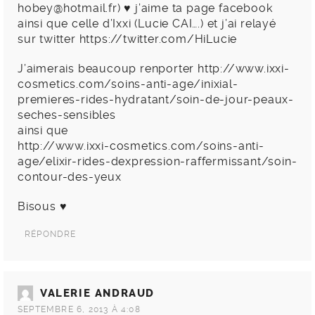
hobey@hotmail.fr
) ♥ j’aime ta page facebook
ainsi que celle d’Ixxi (Lucie CAI….) et j’ai relayé
sur twitter
https://twitter.com/HiLucie
J’aimerais beaucoup renporter
http://www.ixxi-
cosmetics.com/soins-anti-age/inixial-
premieres-rides-hydratant/soin-de-jour-peaux-
seches-sensibles
ainsi que
http://www.ixxi-cosmetics.com/soins-anti-
age/elixir-rides-dexpression-raffermissant/soin-
contour-des-yeux
Bisous ♥
RÉPONDRE
VALERIE ANDRAUD
SEPTEMBRE 6, 2013 À 4:08