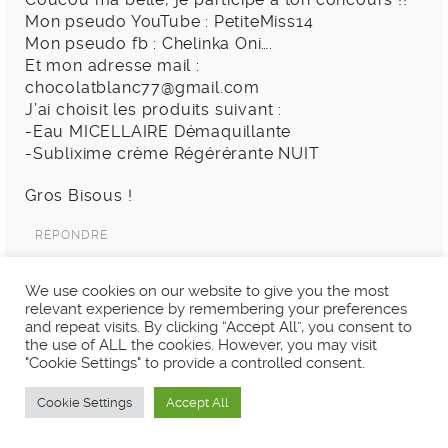
Mon pseudo YouTube : PetiteMiss14
Mon pseudo fb : Chelinka Oni….
Et mon adresse mail :
chocolatblanc77@gmail.com
J’ai choisit les produits suivant :
-Eau MICELLAIRE Démaquillante
-Sublixime crème Régérérante NUIT
Gros Bisous !
RÉPONDRE
We use cookies on our website to give you the most
relevant experience by remembering your preferences
ALIZÉE T
and repeat visits. By clicking “Accept All”, you consent to
SEPTEMBRE 6, 2013 À 4:31
the use of ALL the cookies. However, you may visit
"Cookie Settings" to provide a controlled consent.
Coucou ma belle!
Cookie Settings
Accept All
Je participe avec plaisir à ce concours qui me
permettra peut-être de découvrir de nouveaux