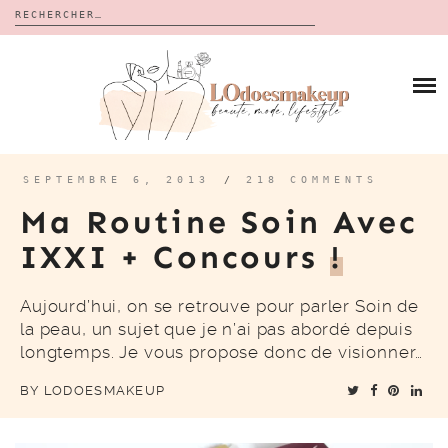
Rechercher :
Skip
to
BLOG
content
REVUES
À PROPOS
CALENDRIERS DE L’AVENT
BON PLAN
MES VIDÉOS
SEPTEMBRE 6, 2013
/
218 COMMENTS
VIDÉOS
Ma Routine Soin Avec
CONTACT
IXXI + Concours
!
Aujourd’hui, on se retrouve pour parler Soin de
la peau, un sujet que je n’ai pas abordé depuis
longtemps. Je vous propose donc de visionner…
BY
LODOESMAKEUP