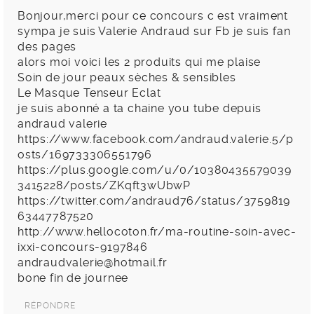
Bonjour,merci pour ce concours c est vraiment
sympa je suis Valerie Andraud sur Fb je suis fan
des pages
alors moi voici les 2 produits qui me plaise
Soin de jour peaux sèches & sensibles
Le Masque Tenseur Eclat
je suis abonné a ta chaine you tube depuis
andraud valerie
https://www.facebook.com/andraud.valerie.5/p
osts/169733306551796
https://plus.google.com/u/0/10380435579039
3415228/posts/ZKqft3wUbwP
https://twitter.com/andraud76/status/3759819
63447787520
http://www.hellocoton.fr/ma-routine-soin-avec-
ixxi-concours-9197846
andraudvalerie@hotmail.fr
bone fin de journee
RÉPONDRE