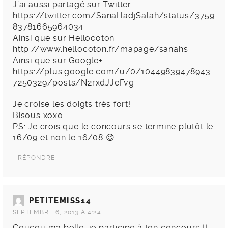
J’ai aussi partagé sur Twitter
https://twitter.com/SanaHadjSalah/status/3759
83781665964034
Ainsi que sur Hellocoton
http://www.hellocoton.fr/mapage/sanahs
Ainsi que sur Google+
https://plus.google.com/u/0/10449839478943
7250329/posts/N2rxdJJeFvg
Je croise les doigts très fort!
Bisous xoxo
PS: Je crois que le concours se termine plutôt le
16/09 et non le 16/08 😉
RÉPONDRE
PETITEMISS14
SEPTEMBRE 6, 2013 À 4:24
Coucou ma belle, je participe à ton concours !!