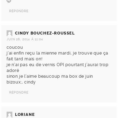
🙂
RÉPONDRE
CINDY BOUCHEZ-ROUSSEL
JUIN 26, 2014 À 11:04
coucou
j’ai enfin reçu la mienne mardi, je trouve que ça
fait tard mais on!
je n’ai pas eu de vernis OPI pourtant j’aurai trop
adoré
sinon je l’aime beaucoup ma box de juin
bizoux;, cindy
RÉPONDRE
LORIANE