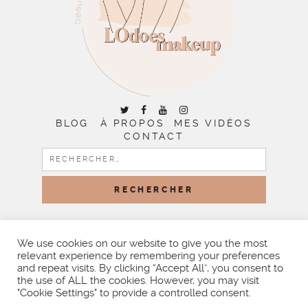
BLOG
À PROPOS
MES VIDÉOS
CONTACT
RECHERCHER :
COPYRIGHT © 2026 | ALL RIGHTS RESERVED |
DESIGNED
BY LITTLE THEME SHOP
We use cookies on our website to give you the most
relevant experience by remembering your preferences
and repeat visits. By clicking “Accept All”, you consent to
the use of ALL the cookies. However, you may visit
"Cookie Settings" to provide a controlled consent.