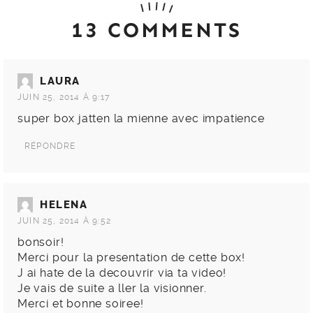
13 COMMENTS
LAURA
JUIN 25, 2014 À 9:17
super box jatten la mienne avec impatience
RÉPONDRE
HELENA
JUIN 25, 2014 À 9:52
bonsoir!
Merci pour la presentation de cette box!
J ai hate de la decouvrir via ta video!
Je vais de suite a ller la visionner.
Merci et bonne soiree!