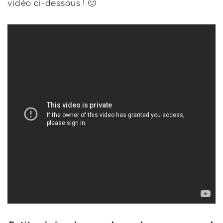
vidéo ci-dessous ! 🙂