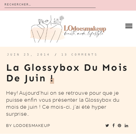
Rechercher :
Skip
to
BLOG
content
REVUES
À PROPOS
CALENDRIERS DE L’AVENT
BON PLAN
MES VIDÉOS
JUIN 25, 2014
/
13 COMMENTS
VIDÉOS
La Glossybox Du Mois
CONTACT
De Juin
!
Hey! Aujourd’hui on se retrouve pour que je
puisse enfin vous présenter la Glossybox du
mois de juin ! Ce mois-ci, j’ai été hyper
surprise…
BY
LODOESMAKEUP