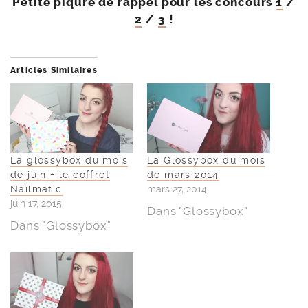
Petite piqûre de rappel pour les concours
1
/
2
/
3
!
Articles Similaires
La glossybox du mois
La Glossybox du mois
de juin + le coffret
de mars 2014
Nailmatic
mars 27, 2014
juin 17, 2015
Dans "Glossybox"
Dans "Glossybox"