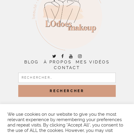
BLOG
À PROPOS
MES VIDÉOS
CONTACT
RECHERCHER :
COPYRIGHT © 2026 | ALL RIGHTS RESERVED |
DESIGNED
BY LITTLE THEME SHOP
We use cookies on our website to give you the most
relevant experience by remembering your preferences
and repeat visits. By clicking “Accept All”, you consent to
the use of ALL the cookies. However, you may visit