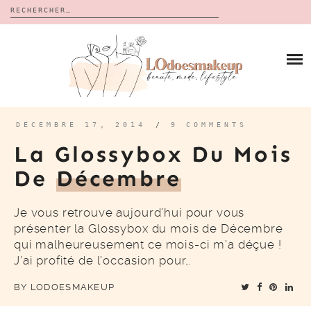
Rechercher :
Skip
to
BLOG
content
REVUES
À PROPOS
CALENDRIERS DE L’AVENT
BON PLAN
MES VIDÉOS
DÉCEMBRE 17, 2014
/
9 COMMENTS
VIDÉOS
La Glossybox Du Mois
CONTACT
De
Décembre
Je vous retrouve aujourd’hui pour vous
présenter la Glossybox du mois de Décembre
qui malheureusement ce mois-ci m’a déçue !
J’ai profité de l’occasion pour…
BY
LODOESMAKEUP