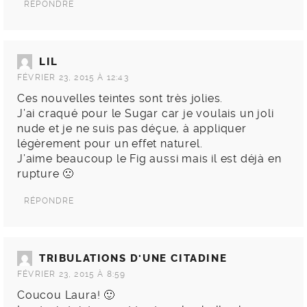
RÉPONDRE
LIL
FÉVRIER 23, 2015 À 12:43
Ces nouvelles teintes sont très jolies.
J’ai craqué pour le Sugar car je voulais un joli
nude et je ne suis pas déçue, à appliquer
légèrement pour un effet naturel.
J’aime beaucoup le Fig aussi mais il est déjà en
rupture 🙁
RÉPONDRE
TRIBULATIONS D'UNE CITADINE
FÉVRIER 23, 2015 À 8:59
Coucou Laura! 🙂