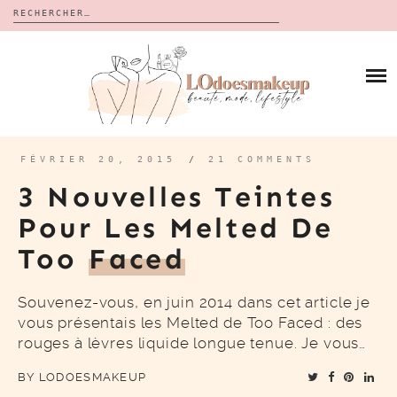
Rechercher :
Skip
to
BLOG
content
REVUES
À PROPOS
CALENDRIERS DE L’AVENT
BON PLAN
MES VIDÉOS
FÉVRIER 20, 2015
/
21 COMMENTS
VIDÉOS
3 Nouvelles Teintes
CONTACT
Pour Les Melted De
Too
Faced
Souvenez-vous, en juin 2014 dans cet article je
vous présentais les Melted de Too Faced : des
rouges à lèvres liquide longue tenue. Je vous…
BY
LODOESMAKEUP