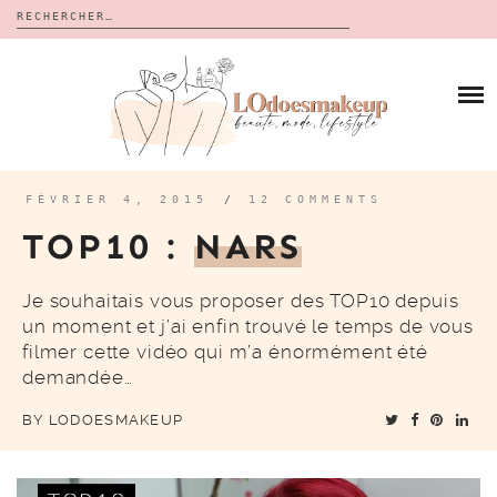
Rechercher :
Skip
to
BLOG
content
REVUES
À PROPOS
CALENDRIERS DE L’AVENT
BON PLAN
MES VIDÉOS
FÉVRIER 4, 2015
/
12 COMMENTS
VIDÉOS
TOP10 :
NARS
CONTACT
Je souhaitais vous proposer des TOP10 depuis
un moment et j’ai enfin trouvé le temps de vous
filmer cette vidéo qui m’a énormément été
demandée…
BY
LODOESMAKEUP