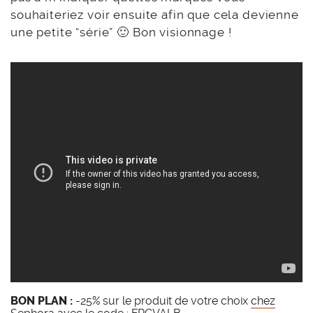
souhaiteriez voir ensuite afin que cela devienne
une petite “série” 🙂 Bon visionnage !
BON PLAN :
-25% sur le produit de votre choix
chez