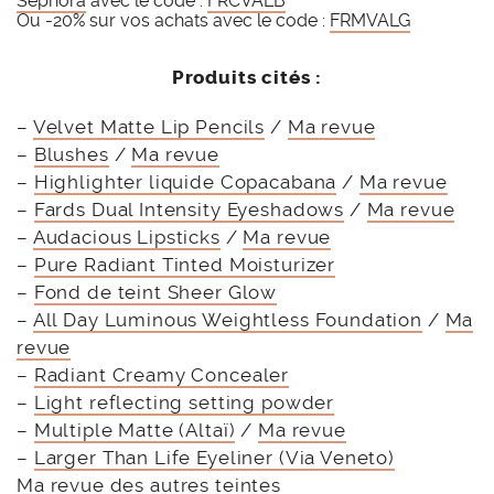
Sephora
avec le code :
FRCVALB
Ou -20% sur vos achats avec le code :
FRMVALG
Produits cités :
–
Velvet Matte Lip Pencils
/
Ma revue
–
Blushes
/
Ma revue
–
Highlighter liquide Copacabana
/
Ma revue
–
Fards Dual Intensity Eyeshadows
/
Ma revue
–
Audacious Lipsticks
/
Ma revue
–
Pure Radiant Tinted Moisturizer
–
Fond de teint Sheer Glow
–
All Day Luminous Weightless Foundation
/
Ma
revue
–
Radiant Creamy Concealer
–
Light reflecting setting powder
–
Multiple Matte (Altaï)
/
Ma revue
–
Larger Than Life Eyeliner (Via Veneto)
Ma revue des autres teintes